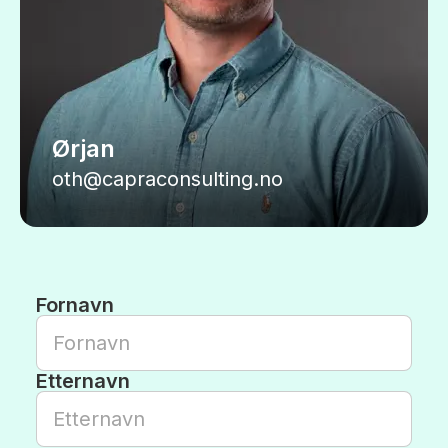
Ørjan
oth@capraconsulting.no
Fornavn
Etternavn