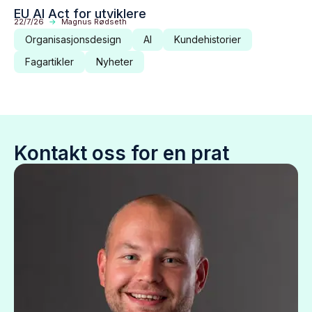
EU AI Act for utviklere
22/7/26
->
Magnus Rødseth
Organisasjonsdesign
AI
Kundehistorier
Fagartikler
Nyheter
Kontakt oss for en prat