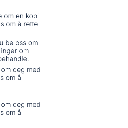
e om en kopi
s om å rette
du be oss om
ninger om
 behandle.
er om deg med
ss om å
n
er om deg med
ss om å
n