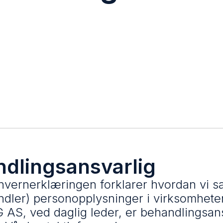
ndlingsansvarlig
vernerklæringen forklarer hvordan vi sa
ndler) personopplysninger i virksomhet
S, ved daglig leder, er behandlingsans