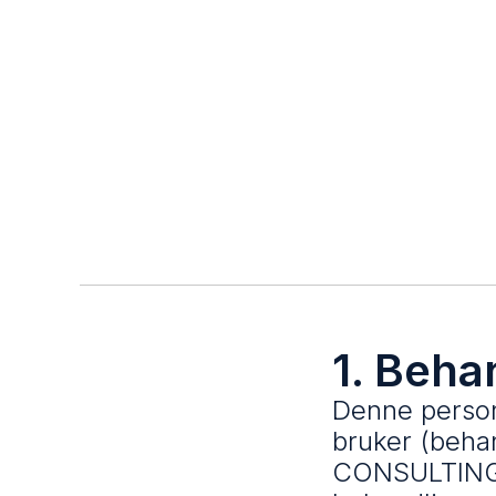
1. Beha
Denne person
bruker (beha
CONSULTING A