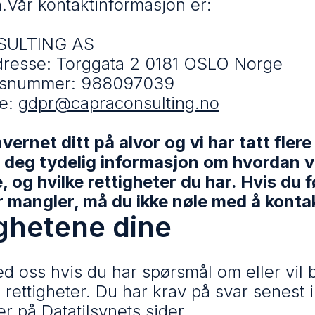
.Vår kontaktinformasjon er:
ULTING AS
dresse: Torggata 2 0181 OSLO Norge
nsnummer: 988097039
se:
gdpr@capraconsulting.no
vernet ditt på alvor og vi har tatt flere
gir deg tydelig informasjon om hvordan 
 og hvilke rettigheter du har. Hvis du f
er mangler, må du ikke nøle med å konta
ighetene dine
d oss hvis du har spørsmål om eller vil 
 rettigheter. Du har krav på svar senest
er på
Datatilsynets sider
.