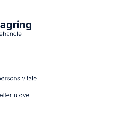
lagring
behandle
persons vitale
eller utøve