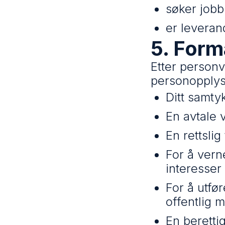
søker jobb
er leveran
5. Formå
Etter personv
personopplys
Ditt samty
En avtale v
En rettslig
For å vern
interesser
For å utfø
offentlig 
En berettig