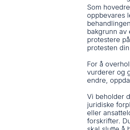
Som hovedreg
oppbevares l
behandlingen
bakgrunn av e
protestere på
protesten din
For å overhol
vurderer og 
endre, oppda
Vi beholder da
juridiske forp
eller ansatte
forskrifter. 
skal slutte å