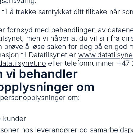
sansvarlig.
 til å trekke samtykket ditt tilbake når so
 er fornøyd med behandlingen av dataen
tilsynet, men vi håper at du vil si i fra dir
an prøve å løse saken for deg på en god 
asjon til Datatilsynet er
www.datatilsyne
atatilsynet.no
eller telefonnummer +47 
 vi behandler
opplysninger om
 personopplysninger om:
e kunder
rsoner hos leverandører og samarbeidsp