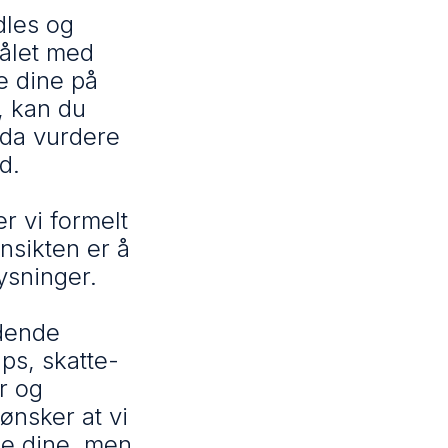
dles og
ålet med
e dine på
, kan du
 da vurdere
d.
r vi formelt
nsikten er å
ysninger.
ldende
aps, skatte-
r og
ønsker at vi
ne dine, men