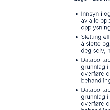
Innsyn i o
av alle op
opplysning
Sletting e
å slette o
deg selv, 
Dataportab
grunnlag i
overføre o
behandling
Dataportab
grunnlag i
overføre o