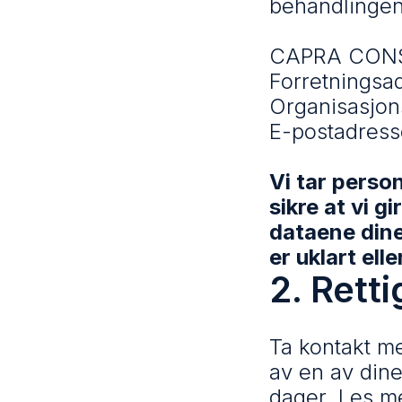
behandlingen
CAPRA CONS
Forretningsa
Organisasjo
E-postadres
Vi tar person
sikre at vi 
dataene dine,
er uklart ell
2. Rett
Ta kontakt me
av en av dine
dager. Les m