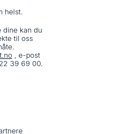
m helst.
e dine kan du
ekte til oss
måte.
t.no
, e-post
22 39 69 00.
artnere