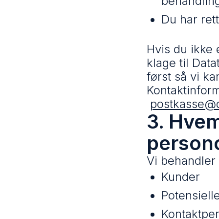
behandling
Du har rett
Hvis du ikke
klage til Data
først så vi k
Kontaktinform
postkasse@d
3. Hvem
person
Vi behandler
Kunder
Potensiell
Kontaktpe