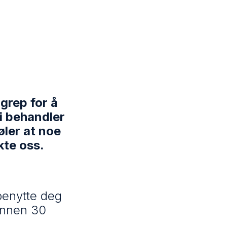
 grep for å
vi behandler
øler at noe
kte oss.
benytte deg
 innen 30