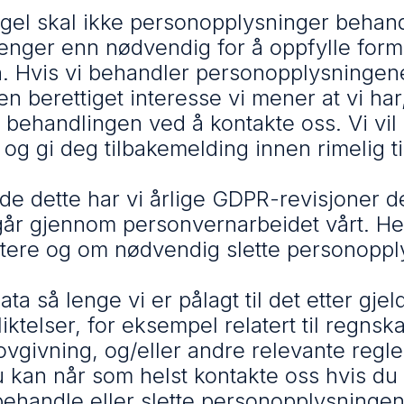
el skal ikke personopplysninger behan
enger enn nødvendig for å oppfylle form
. Hvis vi behandler personopplysningen
n berettiget interesse vi mener at vi har
 behandlingen ved å kontakte oss. Vi vil
 og gi deg tilbakemelding innen rimelig ti
de dette har vi årlige GDPR-revisjoner de
går gjennom personvernarbeidet vårt. He
tere og om nødvendig slette personoppl
ta så lenge vi er pålagt til det etter gje
liktelser, for eksempel relatert til regnsk
lovgivning, og/eller andre relevante regle
Du kan når som helst kontakte oss hvis du 
 behandle eller slette personopplysninge