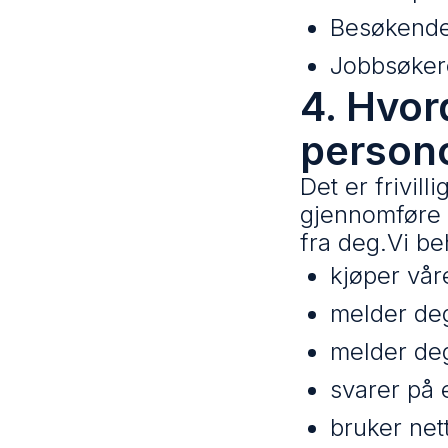
Besøkende
Jobbsøker
4. Hvor
person
Det er frivil
gjennomføre e
fra deg.Vi b
kjøper vår
melder de
melder deg
svarer på 
bruker net