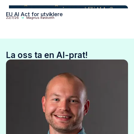
EU AI Act for utviklere
22/7/26
->
Magnus Rødseth
La oss ta en AI-prat!