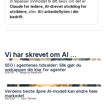
Vi tilpasser innholdet til ditt beov om det er
Claude for ledere, AI-drevet utvikling for
utviklere,
eller
AI i arbeidsflyten i din
bedrift.
Vi har skrevet om AI …
SEO i agentenes tidsalder: Slik gjør du
webappen din klar for agenter
6/8/26
->
Magnus Rødseth
Verdens beste åpne AI-modell kan endre hele
markedet
28/7/26
->
Lars Tønder