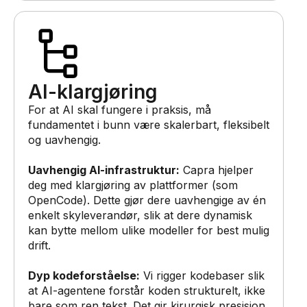
AI-klargjøring
For at AI skal fungere i praksis, må
fundamentet i bunn være skalerbart, fleksibelt
og uavhengig.
Uavhengig AI-infrastruktur:
Capra hjelper
deg med klargjøring av plattformer (som
OpenCode). Dette gjør dere uavhengige av én
enkelt skyleverandør, slik at dere dynamisk
kan bytte mellom ulike modeller for best mulig
drift.
Dyp kodeforståelse:
Vi rigger kodebaser slik
at AI-agentene forstår koden strukturelt, ikke
bare som ren tekst. Det gir kirurgisk presisjon