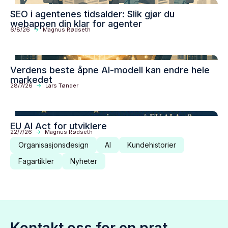
SEO i agentenes tidsalder: Slik gjør du
webappen din klar for agenter
6/8/26
->
Magnus Rødseth
Verdens beste åpne AI-modell kan endre hele
markedet
28/7/26
->
Lars Tønder
EU AI Act for utviklere
22/7/26
->
Magnus Rødseth
Organisasjonsdesign
AI
Kundehistorier
Fagartikler
Nyheter