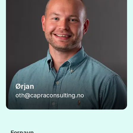
Ørjan
oth@capraconsulting.no
Fornavn