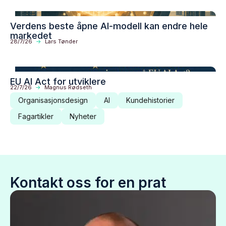
Verdens beste åpne AI-modell kan endre hele
markedet
28/7/26
->
Lars Tønder
EU AI Act for utviklere
22/7/26
->
Magnus Rødseth
Organisasjonsdesign
AI
Kundehistorier
Fagartikler
Nyheter
Kontakt oss for en prat